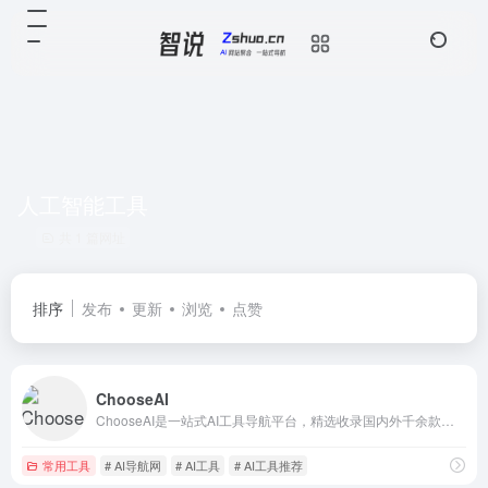
人工智能工具
共 1 篇网址
排序
发布
更新
浏览
点赞
ChooseAI
ChooseAI是一站式AI工具导航平台，精选收录国内外千余款优质AI应用与资源，涵盖AI写作、AI绘画、AI办公、AI聊天、AI视频、AI开发、AI变现等热门领域。为自媒体博主、设计师、程序员、运营、客服、学生等用户群体提供最新、最全的AI工具资讯和智能推荐服务，助您高效工作，提升生产力。选择AI
常用工具
# AI导航网
# AI工具
# AI工具推荐