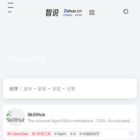
代码Agent技能
共 1 篇网址
排序
发布
更新
浏览
点赞
SkillHub
The universal Agent Skills marketplace. 7,000+ AI-evaluated Claude skills and agent skills compatible with Claude Code
OpenClaw
常用工具
# Agent
# ai
# AI编程助手