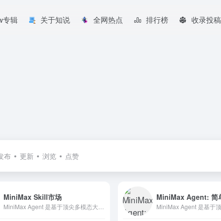
aw专辑
关于知说
全网热点
排行榜
收录投稿
发布
更新
浏览
点赞
MiniMax Skill市场
MiniMax Agent:
MiniMax Agent 是基于顶尖多模态大语言模型打造的智能AI伙伴，为你带来全方位的智能体验：精准搜索解答、一目了然的图像识别、沉浸式语音对话、专业创意写作、文档闪速解析，还有独家悬浮球功能让复杂任务变得轻而易举。支持MCP多智能体协作，让AI团队为你高效解决复杂问题。10倍速获取信息，10倍