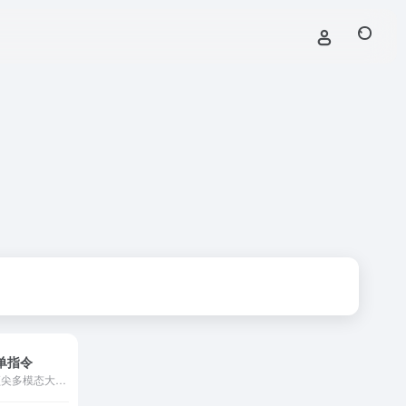
 简单指令
MiniMax Agent 是基于顶尖多模态大语言模型打造的智能AI伙伴，为你带来全方位的智能体验：精准搜索解答、一目了然的图像识别、沉浸式语音对话、专业创意写作、文档闪速解析，还有独家悬浮球功能让复杂任务变得轻而易举。支持MCP多智能体协作，让AI团队为你高效解决复杂问题。10倍速获取信息，10倍