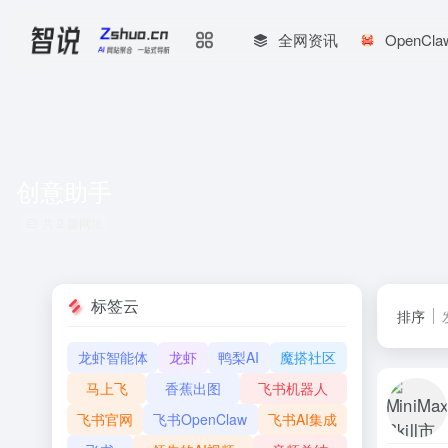
全网资讯
OpenCl
创意助手
共 2 篇网址
标签云
排序
龙虾智能体
龙虾
鸭梨AI
魔搭社区
马上飞
香蕉出图
飞书机器人
飞书官网
飞书OpenClaw
飞书AI集成