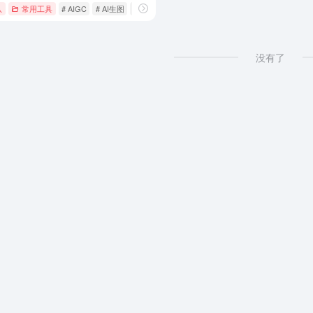
队
常用工具
# AIGC
# AI生图
# AI绘画
没有了