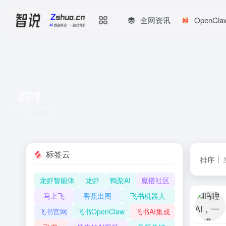
全网资讯
OpenCl
呜哩
共 1 篇网址
标签云
排序
龙虾智能体
龙虾
鸭梨AI
魔搭社区
马上飞
香蕉出图
飞书机器人
飞书官网
飞书OpenClaw
飞书AI集成