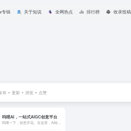
aw专辑
关于知说
全网热点
排行榜
收录投稿
发布
更新
浏览
点赞
呜哩AI，一站式AIGC创意平台
呜哩一下，创意开花。在这里，AI绘画与视频创作触手可及，无限灵感在社区中碰撞交融。让呜哩AI成为您的创作引擎，与您一同探索智能创作的星辰大海！