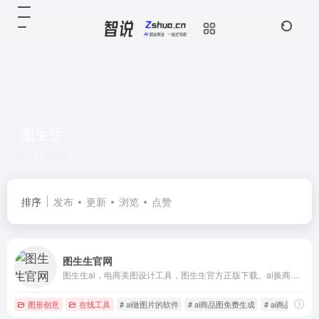
图生生
共 1 篇网址
排序
发布
更新
浏览
点赞
图生生官网
图生生ai，电商美图设计工具，图生生官方正版下载。ai换商品、ai换模特、ai换背景，ai做海报，商品背景模仿实现创意裂变，ai图生视频秒变商品展示视频，还有ai批量抠图去背景、批量清晰放大、商品一键换色、画面智能扩充等ai修图工具。致力于解决传统商拍成本高、耗时长等电商痛点问题，助力千万中小商家降
图形创意
在线工具
# ai做图片的软件
# ai商品图免费生成
# ai商品图软件