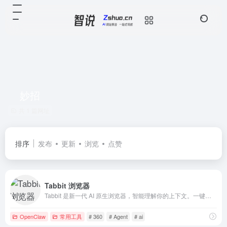
妙招
共 1 篇网址
排序
发布
更新
浏览
点赞
Tabbit 浏览器
Tabbit 是新一代 AI 原生浏览器，智能理解你的上下文。一键引用网页、截图、收藏、文件进行对话，Agent 自动执行重复任务，自定义妙招提升效率，智能分组管理标签页。支持 DeepSeek-V3.2、Doubao-seed-1.8、Kimi-k2.5、GLM-5、Minimax-M2.5、Qw
OpenClaw
常用工具
# 360
# Agent
# ai