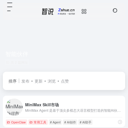
智能伙伴
共 2 篇网址
排序
发布
更新
浏览
点赞
MiniMax Skill市场
MiniMax Agent 是基于顶尖多模态大语言模型打造的智能AI伙伴，为你带来全方位的智能体验：精准搜索解答、一目了然的图像识别、沉浸式语音对话、专业创意写作、文档闪速解析，还有独家悬浮球功能让复杂任务变得轻而易举。支持MCP多智能体协作，让AI团队为你高效解决复杂问题。10倍速获取信息，10倍
OpenClaw
常用工具
# Agent
# AI创作
# AI助手