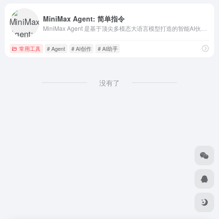
MiniMax Agent: 简单指令
MiniMax Agent 是基于顶尖多模态大语言模型打造的智能AI伙伴，为你带来全方位的智能体验：精准搜索解答、一目了然的图像识别、沉浸式语音对话、专业创意写作、文档闪速解析，还有独家悬浮球功能让复杂任务变得轻而易举。支持MCP多智能体协作，让AI团队为你高效解决复杂问题。10倍速获取信息，10倍
常用工具
# Agent
# AI创作
# AI助手
没有了