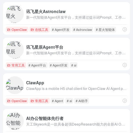
讯飞星火Astronclaw
新一代智能体Agent开发平台，支持通过提示词Prompt、工作流Workflow灵活创建专业智能体。平台已整合丰富的模型、插件、MCP Server，支持一站式效果测评，助力开发者快速搭建生产级智能体。创建后可发布到讯飞星火App、微信公众号，或发布成API、MCP Server。
OpenClaw
在线工具
# Agent开发
# Astronclaw
# 星火智能体
讯飞星辰Agent平台
新一代智能体Agent开发平台，支持通过提示词Prompt、工作流Workflow灵活创建专业智能体。引入AstronClaw云端部署能力，支持深度定制个人AI助手，集成高效Skills实现多渠道信息交互，平台已整合丰富的模型、插件、MCP Server，支持一站式效果测评，助力开发者快速搭建生产级
常用工具
# Agent平台
# Agent开发
# ai
ClawApp
ClawApp is a mobile H5 chat client for OpenClaw AI Agent platform. SSE streaming chat, multimedia support (image/video/audio/file), voice input, offli
OpenClaw
常用工具
# Agent
# ai
# AI助手
AI办公智能体先行者
天工Skywork是一款具备超强DeepResearch能力的全新AI Office智能体，通过3个专家agent和1个通用agent，让AI深度研究，一键生成AI文档、AI PPT、AI表格，高效应对各类办公、学习场景；也支持网页html、图像、视频、有声书、绘本等多种形式的创意内容创作，激发无限