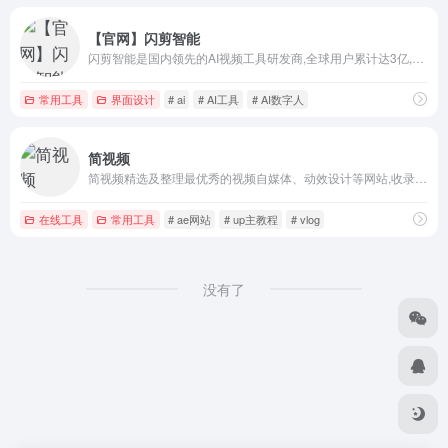
【官网】闪剪智能
闪剪智能是国内领先的AI视频工具研发商,全球用户累计达3亿,旗下有闪剪、闪剪智播、Bocalive、团队快剪、飞推、字说等软件,为用户、企业提供简单易用、批量化的AI视频/直播工具及数字人定制服务，轻松搞定IP创业、自媒体、跨境电商、信息流广告、政务、金融、保险等行业客户在主流媒体平台的视频、直播营
常用工具
界面设计
# ai
# AI工具
# AI数字人
简视频
简视频精选及整理最优秀的视频自媒体、动效设计等网站,收录网站包括视频素材、图片素材、制作工具、字幕配音、音乐素材、文案脚本、教程文章、实时热榜、数据分析等等。拥有智能推荐、强大的站内搜索、账号收藏云同步、自定义站点、只为创意而生。视频创作就上简视频！
在线工具
常用工具
# ae网站
# up主教程
# vlog
没有了