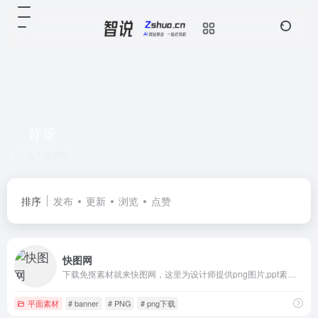
背景
共 1 篇网址
排序
发布
更新
浏览
点赞
快图网
下载免抠素材就来快图网，这里为设计师提供png图片,ppt素材,ps素材,站长素材,psd素材,背景素材,水墨素材,边框素材,图标素材,花边素材,空间素材,海报素材,ppt图片素材,微信素材,p图素材,人物素材,相框素材等。下快图素材，成天下设计。
平面素材
# banner
# PNG
# png下载