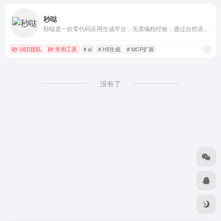
秒哒
秒哒是一款零代码应用生成平台，无需编程经验，通过自然语言对话式和拖拽式搭建具有完整前后端的应用，一句话生成各类应用，支持生成网站、小程序、H5、小游戏、小工具、轻应用等，提供海量免费模版，24小时在线agent团队，0成本极速上线，无需运维，一人即团队，让每个人都具备程序员能力。
UED团队
常用工具
# ai
# H5生成
# MCP扩展
没有了