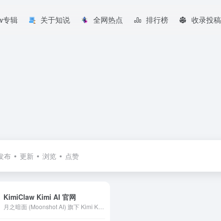
aw专辑
关于知说
全网热点
排行榜
收录投稿
发布
更新
浏览
点赞
KimiClaw Kimi AI 官网
月之暗面 (Moonshot AI) 旗下 Kimi K2.5 模型发布！引领开源视觉编程，同步开启 Agent 集群预览版。从像素级网页复刻到专家级办公交付，助你高效搞定复杂任务。立即访问 Kimi 官网体验。