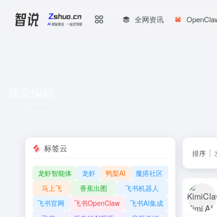
全网资讯
OpenCl
视觉编程
共 1 篇网址
标签云
排序
龙虾智能体
龙虾
鸭梨AI
魔搭社区
马上飞
香蕉出图
飞书机器人
飞书官网
飞书OpenClaw
飞书AI集成