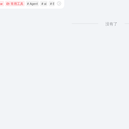
aw
常用工具
# Agent
# ai
# Excel
没有了