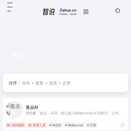
造点
共 1 篇网址
排序
发布
更新
浏览
点赞
造点AI
用想象「造点」不同。现已接入Midjourney与万相2.5，让专业AI创作更加稳定、高效、惊艳。无论是生成艺术图像还是动态视频，只需简单描述，即可轻松创作出高质量作品。
UED团队
常用工具
# AI创作
# Midjourney
# 万相