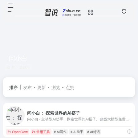
问小白
共 1 篇网址
排序
发布
更新
浏览
点赞
问小白： 探索世界的AI搭子
问小白 - 主动型AI助手，探索世界的AI搭子。顶级大模型免费使用，Deepseek R1/V3/V3.1、问小白5对标Openai-GPT5，支持AI联网搜索、AI学术搜索，Deep Research，AI图片编辑和生成，AI 智能体情感陪伴
OpenClaw
常用工具
# AI写作
# AI助手
# AI对话