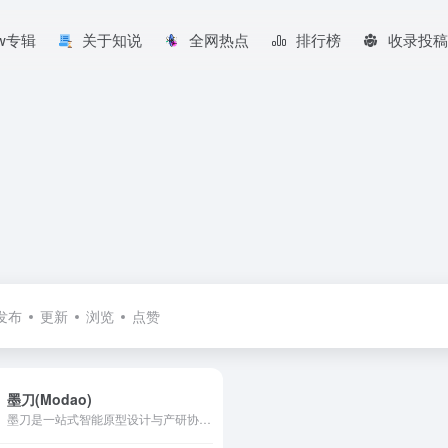
aw专辑
关于知说
全网热点
排行榜
收录投稿
发布
更新
浏览
点赞
墨刀(Modao)
墨刀是一站式智能原型设计与产研协作平台，从原型工具升级为覆盖“想法-设计-协作-交付”的产品研发中枢。集成AI原型生成、AIPPT、白板、流程图、思维导图与UI设计能力，支持Axure/Sketch/Figma文件导入，帮助产品、设计、研发团队在云端高效协作，注册即可免费试用。