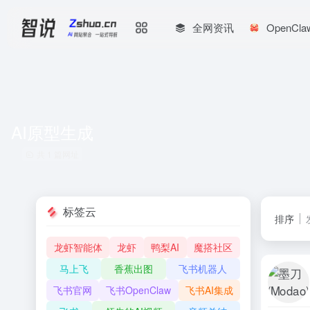
全网资讯
OpenCl
AI原型生成
共 1 篇网址
标签云
排序
龙虾智能体
龙虾
鸭梨AI
魔搭社区
马上飞
香蕉出图
飞书机器人
飞书官网
飞书OpenClaw
飞书AI集成