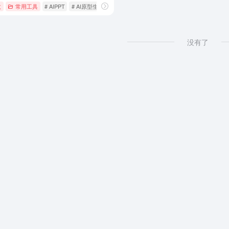
效
常用工具
# AIPPT
# AI原型生成
# Axure替代
没有了