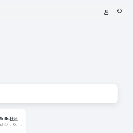
ills社区
专为中国用户优化的Skills社区，SkillHub 精选 Top 50 高质量 AI Skills，经过安全审核与多维度评估，助你发现最实用的 AI 技能。