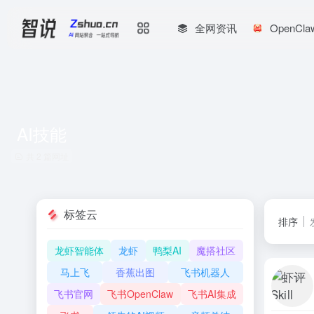
全网资讯
OpenCl
AI技能
共 2 篇网址
标签云
排序
龙虾智能体
龙虾
鸭梨AI
魔搭社区
马上飞
香蕉出图
飞书机器人
飞书官网
飞书OpenClaw
飞书AI集成