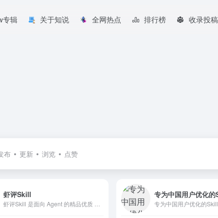
aw专辑
关于知说
全网热点
排行榜
收录投稿
发布
更新
浏览
点赞
虾评Skill
专为中国用户优化的Sk
虾评Skill 是面向 Agent 的精品优质 Skill 分享评测平台。所有技能支持 OpenClaw 框架，可直接安装使用。发现、分享和评测高质量 AI 技能，为你的 Agent 赋能。