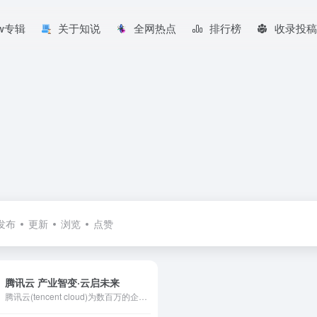
aw专辑
关于知说
全网热点
排行榜
收录投稿
发布
更新
浏览
点赞
腾讯云 产业智变·云启未来
腾讯云(tencent cloud)为数百万的企业和开发者提供安全稳定的云计算服务，涵盖云服务器、云数据库、云存储、视频与CDN、域名注册等全方位云服务和各行业解决方案。