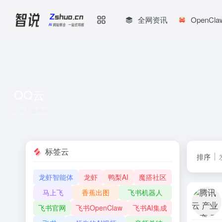
全网资讯
OpenCl
QQ云
共 1 篇网址
标签云
排序
龙虾智能体
龙虾
鸭梨AI
魔搭社区
马上飞
香蕉出图
飞书机器人
飞书官网
飞书OpenClaw
飞书AI集成