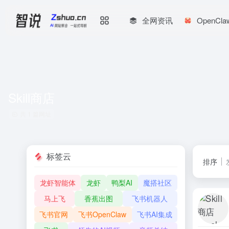
全网资讯
OpenCl
Skill商店
共 1 篇网址
标签云
排序
龙虾智能体
龙虾
鸭梨AI
魔搭社区
马上飞
香蕉出图
飞书机器人
飞书官网
飞书OpenClaw
飞书AI集成