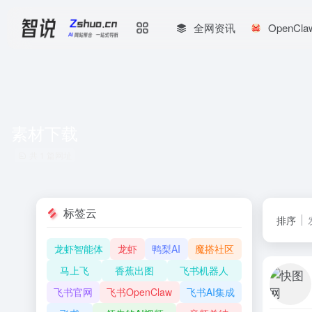
全网资讯
OpenCl
素材下载
共 1 篇网址
标签云
排序
龙虾智能体
龙虾
鸭梨AI
魔搭社区
马上飞
香蕉出图
飞书机器人
飞书官网
飞书OpenClaw
飞书AI集成