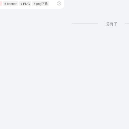
材
# banner
# PNG
# png下载
没有了