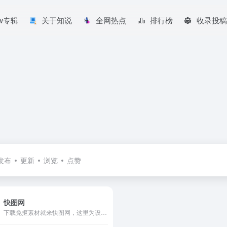
aw专辑
关于知说
全网热点
排行榜
收录投稿
发布
更新
浏览
点赞
快图网
下载免抠素材就来快图网，这里为设计师提供png图片,ppt素材,ps素材,站长素材,psd素材,背景素材,水墨素材,边框素材,图标素材,花边素材,空间素材,海报素材,ppt图片素材,微信素材,p图素材,人物素材,相框素材等。下快图素材，成天下设计。