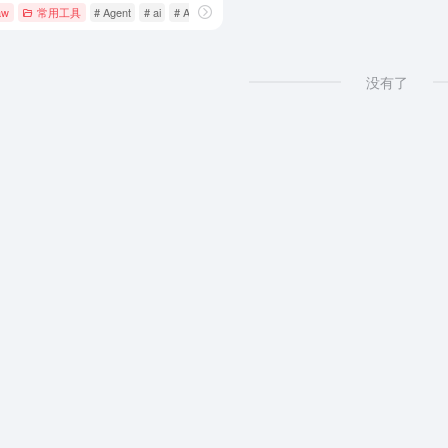
aw
常用工具
# Agent
# ai
# AI助手
没有了