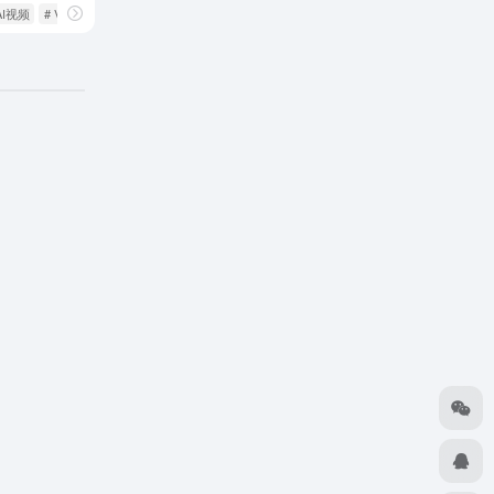
AI视频
# Vidu