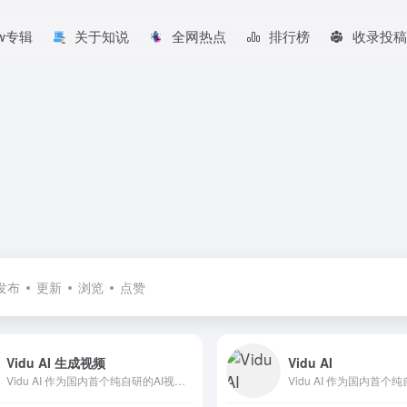
aw专辑
关于知说
全网热点
排行榜
收录投稿
发布
更新
浏览
点赞
Vidu AI 生成视频
Vidu AI
Vidu AI 作为国内首个纯自研的AI视频生成模型，专注于将文字和图像转化为高质量的动态视频的同时，保持主体一致性。需3步即可生成创意视频，带您开启人工智能视频创作之旅。