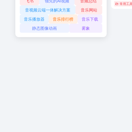
飞书
领先的AI视频
音频总结
常用工
音视频云端一体解决方案
音乐网站
音乐播放器
音乐排行榜
音乐下载
静态图像动画
雾象