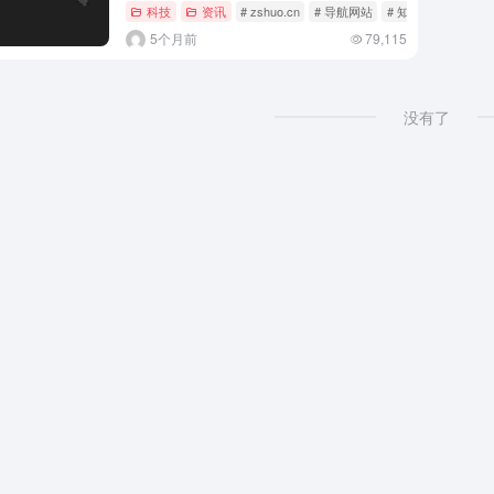
科技
资讯
# zshuo.cn
# 导航网站
# 知识导航
5个月前
79,115
没有了