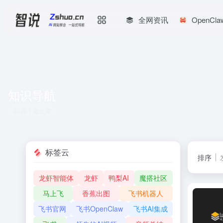
全网资讯
OpenCl
知识导航
共 1 篇文章
标签云
排序
龙虾智能体
龙虾
鸭梨AI
魔搭社区
马上飞
香蕉出图
飞书机器人
飞书官网
飞书OpenClaw
飞书AI集成