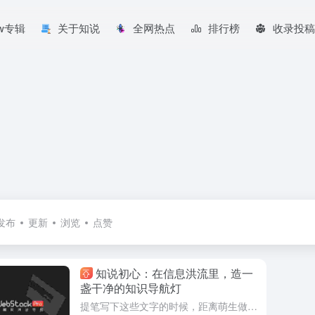
aw专辑
关于知说
全网热点
排行榜
收录投稿
发布
更新
浏览
点赞
知说初心：在信息洪流里，造一
盏干净的知识导航灯
提笔写下这些文字的时候，距离萌生做「知说」这个小小的导航网站，已经过去了整整四年。2019年的互联网，和如今一样热闹，却也藏着太多让人疲惫的喧嚣，而知说的诞生，从来不是为了追赶风口，也不是为了打造所谓...