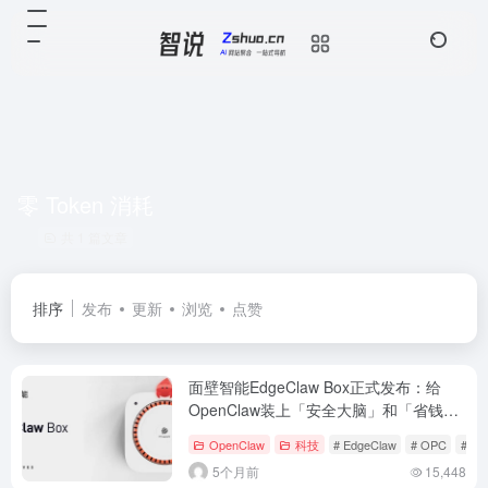
零 Token 消耗
共 1 篇文章
排序
发布
更新
浏览
点赞
面壁智能EdgeClaw Box正式发布：给
OpenClaw装上「安全大脑」和「省钱开
关」
OpenClaw
科技
# EdgeClaw
# OPC
# Op
5个月前
15,448