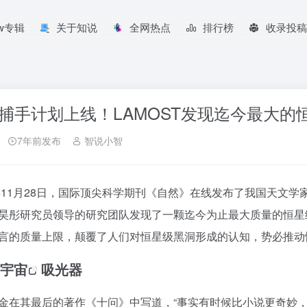
aw专辑
关于知说
全网热点
排行榜
收录投稿
捕手计划上线！LAMOST发现迄今最大的
7年前发布
智说小智
9年11月28日，国际顶尖科学期刊《自然》在线发布了我国天文
昊彤研究员领导的研究团队发现了一颗迄今为止最大质量的恒星
言的质量上限，颠覆了人们对恒星级黑洞形成的认知，势必推动
宇宙
吸光器
其最后的著作《十问》中写道，“事实有时候比小说更奇妙，