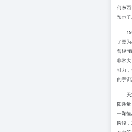
何东西
预示了
196
了更为
曾经“
非常大
引力，
的宇宙
天文学
阳质量
一颗恒
阶段，