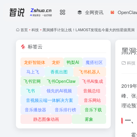
全网资讯
OpenCl
首页
•
科技
•
黑洞捕手计划上线！LAMOST发现迄今最大的恒星级黑洞
标签云
黑洞
龙虾智能体
龙虾
鸭梨AI
魔搭社区
科技
马上飞
香蕉出图
飞书机器人
飞书官网
飞书OpenClaw
飞书AI集成
201
飞书
领先的AI视频
音频总结
峰、张
音视频云端一体解决方案
音乐网站
理论预
音乐播放器
音乐排行榜
音乐下载
一、
静态图像动画
雾象
霍金在