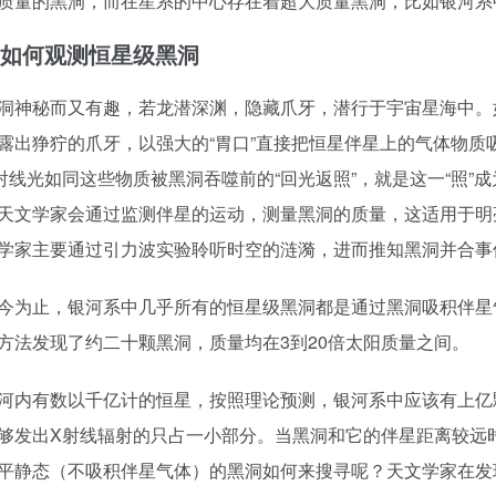
质量的黑洞，而在星系的中心存在着超大质量黑洞，比如银河系
如何观测恒星级黑洞
秘而又有趣，若龙潜深渊，隐藏爪牙，潜行于宇宙星海中。如
露出狰狞的爪牙，以强大的“胃口”直接把恒星伴星上的气体物质
射线光如同这些物质被黑洞吞噬前的“回光返照”，就是这一“照
天文学家会通过监测伴星的运动，测量黑洞的质量，这适用于明
学家主要通过引力波实验聆听时空的涟漪，进而推知黑洞并合事
止，银河系中几乎所有的恒星级黑洞都是通过黑洞吸积伴星气
方法发现了约二十颗黑洞，质量均在3到20倍太阳质量之间。
有数以千亿计的恒星，按照理论预测，银河系中应该有上亿颗
够发出X射线辐射的只占一小部分。当黑洞和它的伴星距离较远时
平静态（不吸积伴星气体）的黑洞如何来搜寻呢？天文学家在发