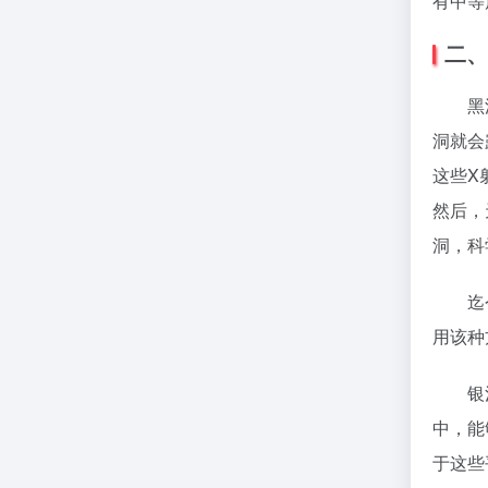
有中等
二、
黑洞神
洞就会
这些X
然后，
洞，科
迄今为
用该种
银河内
中，能
于这些