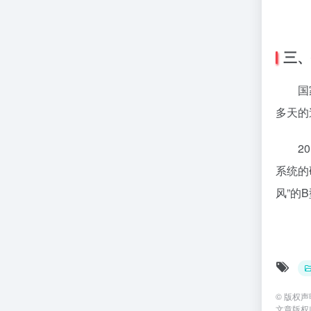
三、
国家天
多天的
201
系统的
风”的
©
版权声
文章版权