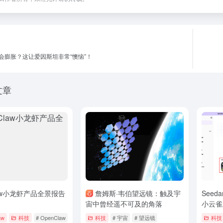
会膨胀？这让爱因斯坦非常“懊恼”！
文章
law小龙虾产品全景报告
詹姆斯·韦伯望远镜：触及宇
Seed
宙中曾经遥不可及的角落
小云雀
aw
科技
# OpenClaw
# 产品
# 全景
科技
# 宇宙
# 望远镜
科技