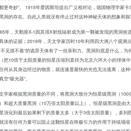
都更奇妙”。 1915年爱因斯坦提出广义相对论，德国物理学家
黑洞的存在。自此人类就没有停止过对这种神秘天体的想象和探
5年，天鹅座X-1因其强X射线辐射成为第一颗被发现的黑洞侯选
具体的证据；2019年，天文学家历时10年利用四大洲八个观测
看不见摸不着”的诡异天体有了一丝亲和力。黑洞到底是什么，
（把10倍于太阳质量的恒星压缩到直径为北京六环大小的球体
任何从其身边经过的物质，就连速度最快的光也无法逃离，这种
真空“吸光器”。
家根据黑洞质量的不同，将黑洞大致分为恒星级黑洞（100倍太
）和超大质量黑洞（10万倍太阳质量以上）。恒星级黑洞是由大
星演化到最后如果剩下的质量太多（大于3倍太阳质量），多到
就没有任何力量可以阻止这颗恒星在终极引力的作用下持续塌缩