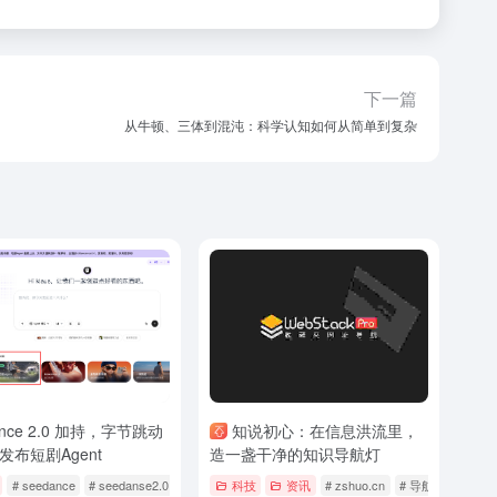
下一篇
从牛顿、三体到混沌：科学认知如何从简单到复杂
ance 2.0 加持，字节跳动
知说初心：在信息洪流里，
发布短剧Agent
造一盏干净的知识导航灯
# seedance
# seedanse2.0
# 字节跳动
科技
资讯
# zshuo.cn
# 导航网站
# 