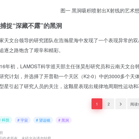
图一 黑洞吸积喷射出X射线的艺术
捕捉“深藏不露”的黑洞
文台领导的研究团队在浩瀚星海中发现了一个表现异常的双星
追逐之路饱含了艰辛和精彩。
6年初，LAMOST科学巡天部主任张昊彤研究员和云南天文台韩
研究计划，并选择了开普勒一个天区（K2-0）中的3000多个
B型星引起了研究人员的关注，这颗星表现出规律地周期性运动
1
2
阅读
科技
# 宇宙
# 望远镜
# 黑洞
明
归作者所有，未经允许请勿转载。