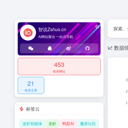
探索、分
智说Zshuo.cn
AI网站聚合 一站式导航
数据
453
收录网址
21
收录文章
标签云
龙虾智能体
龙虾
鸭梨AI
魔搭社区