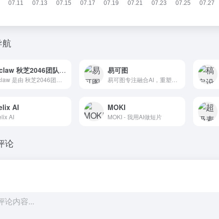
导航
Qclaw 秋芝2046团队开发
易可图
Qclaw 是由 秋芝2046团队开发的一款开源的 OpenClaw，不用命令行，点几下就能让 AI 管家在飞书等即时通讯软件里帮你干活。完全免费。
易可图专注融合AI，重塑电商图片编辑体验。提供商品图AI智能换背景、AI模特试衣、一键抠图、图片批量编辑等功能。更有海量电商模版，快速出图，适用各大电商平台，让商品视觉更出众!
lix AI
MOKI
lix AI
MOKI - 我用AI做短片
评论