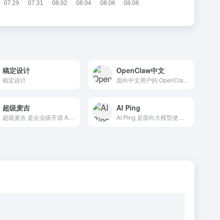
稿定设计
OpenClaw中文
稿定设计
面向中文用户的 OpenClaw 社区论坛
超级麦吉
AI Ping
超级麦吉 是企业级开源 AI Agent 平台，让公司里每个人都能调动专属 AI 数字员工完成真实任务。
AI Ping 是面向大模型使用者，提供全面、客观、真实的大模型服务评测与信息汇总平台。提供长周期、高频率、多时段评测数据,助力您高效完成大模型服务的选型与服务商评估。