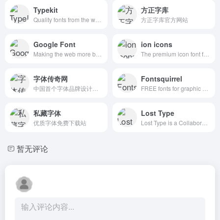
Typekit
方正字库
Quality fonts from the world’s best foundries.
方正字库官方网站
Google Font
ion icons
Making the web more beautiful, fast, and open through great typography
The premium icon font for Ionic Framework
字体传奇网
Fontsquirrel
中国首个字体品牌设计师交流网
FREE fonts for graphic designers
私藏字体
Lost Type
优质字体免费下载站
Lost Type is a Collaborative Digital Type Foundry
暂无评论