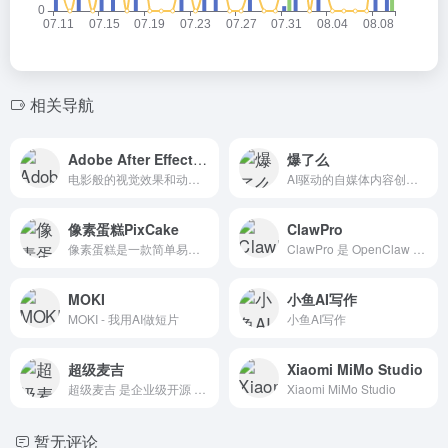
相关导航
Adobe After Effects CC
爆了么
电影般的视觉效果和动态图形。
AI驱动的自媒体内容创作平台，提供每日爆款、智能创作、文章库、提示词库等功能
像素蛋糕PixCake
ClawPro
像素蛋糕是一款简单易用的AI修图工具，只需要拖入图片，即可实现一键智能Raw转档调色，一键磨皮全身液化，轻松实现“一秒初修，三秒精修”的批量修图操作
ClawPro 是 OpenClaw 的图形化桌面客户端，让 AI 智能体开箱即用。支持多模型、飞书/微信通道、55+ 技能、定时任务，一键管理你的 AI 助手。
MOKI
小鱼AI写作
MOKI - 我用AI做短片
小鱼AI写作
超级麦吉
Xiaomi MiMo Studio
超级麦吉 是企业级开源 AI Agent 平台，让公司里每个人都能调动专属 AI 数字员工完成真实任务。
Xiaomi MiMo Studio
暂无评论