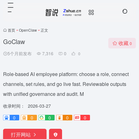
首页
•
OpenClaw
•
正文
GoClaw
收藏
0
5个月前发布
7,316
0
0
Role-based AI employee platform: choose a role, connect
channels, set rules, and go live fast. Reviewable outputs
with unified governance and audit. M
收录时间：
2026-03-27
0
0
0
0
0
打开网站