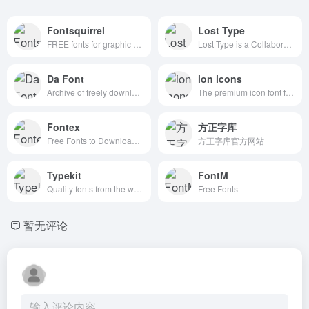
Fontsquirrel
Lost Type
FREE fonts for graphic designers
Lost Type is a Collaborative Digital Type Foundry
Da Font
ion icons
Archive of freely downloadable fonts.
The premium icon font for Ionic Framework
Fontex
方正字库
Free Fonts to Download + Premium Typefaces
方正字库官方网站
Typekit
FontM
Quality fonts from the world’s best foundries.
Free Fonts
暂无评论