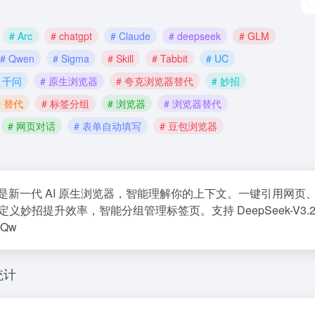
# Arc
# chatgpt
# Claude
# deepseek
# GLM
# Qwen
# Sigma
# Skill
# Tabbit
# UC
# 千问
# 原生浏览器
# 夸克浏览器替代
# 妙招
# 替代
# 标签分组
# 浏览器
# 浏览器替代
# 网页对话
# 表单自动填写
# 豆包浏览器
bit 是新一代 AI 原生浏览器，智能理解你的上下文。一键引用网
义妙招提升效率，智能分组管理标签页。支持 DeepSeek-V3.2、Doubao
、Qw
统计