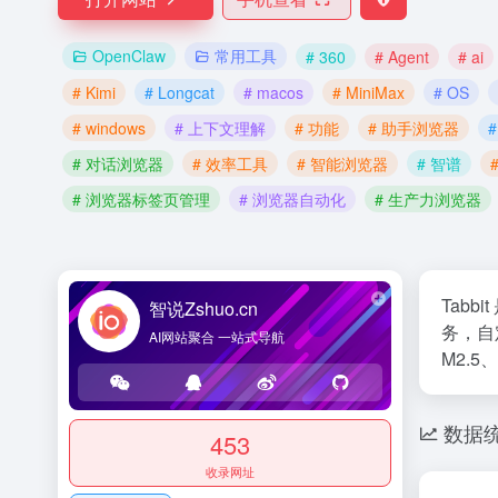
OpenClaw
常用工具
# 360
# Agent
# ai
# Kimi
# Longcat
# macos
# MiniMax
# OS
# windows
# 上下文理解
# 功能
# 助手浏览器
# 对话浏览器
# 效率工具
# 智能浏览器
# 智谱
# 浏览器标签页管理
# 浏览器自动化
# 生产力浏览器
Tab
智说Zshuo.cn
务，自定
AI网站聚合 一站式导航
M2.5
数据
453
收录网址