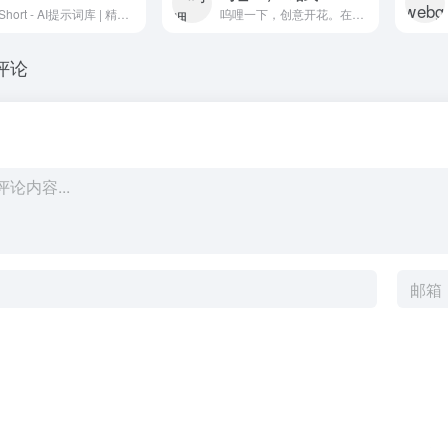
AiShort - AI提示词库 | 精选Prompt模板，即刻提升AI效率 | AiShort - Advanced AI Agent &amp; Prompt Platform | Build, Share, and Multiply Productivity with One Click
呜哩一下，创意开花。在这里，AI绘画与视频创作触手可及，无限灵感在社区中碰撞交融。让呜哩AI成为您的创作引擎，与您一同探索智能创作的星辰大海！
评论