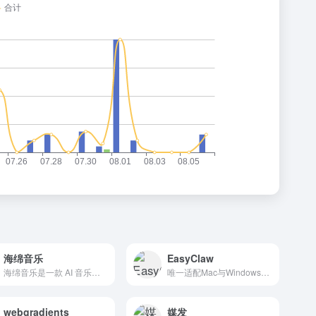
海绵音乐
EasyClaw
海绵音乐是一款 AI 音乐创作产品，输入一句话灵感或者歌词，即可快速生成音乐，最大限度拉近每个人同音乐创作的距离。同时，海绵音乐提供了丰富的自定义功能，让每个人都可以一键创作属于自己的 AI 音乐。在这个过程中，偶遇惊喜，发现更多可能，为你打造耳目一新的音乐创作体验。通过 DeepSeek 大模型智
唯一适配Mac与Windows系统的OpenClaw原生应用。安全沙箱隔离，零配置开箱即用。无需再使用终端命令行，直接从桌面端安全管控你的AI智能体。
webgradients
媒发