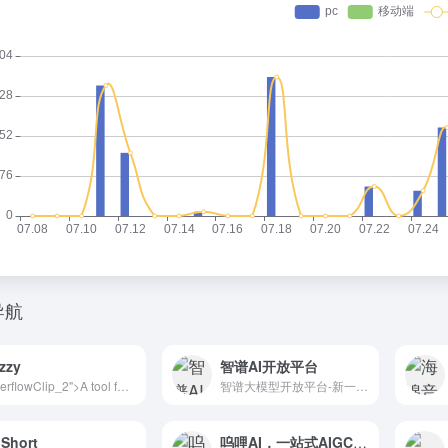
导航
izzy
智谱AI开放平台
overflowClip_2">A tool for developing responsive websites crazy-fast
智谱大模型开放平台-新一代国产自主通用AI大模型开放平台，是国内大模型排名前列的大模型网站，研发了多款LLM模型，多模态视觉模型产品，致力于将AI产品技术与行业场景双轮驱动的中国先进的认知智能技术和千行百业应用相结合，构建更高精度、高效率、通用化的AI开发新模式和企业级解决方案，实现智谱大模型的产业
iShort
呜哩AI，一站式AIGC创意平台