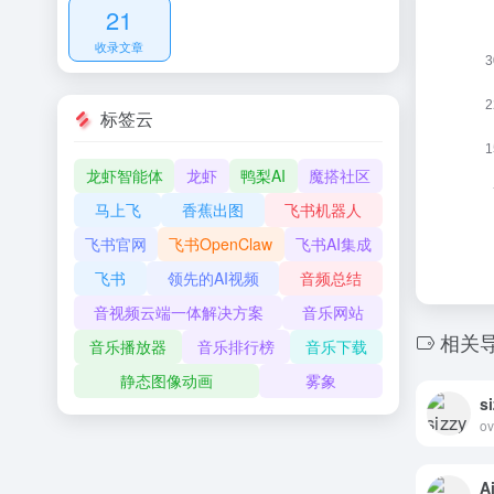
21
收录文章
标签云
龙虾智能体
龙虾
鸭梨AI
魔搭社区
马上飞
香蕉出图
飞书机器人
飞书官网
飞书OpenClaw
飞书AI集成
飞书
领先的AI视频
音频总结
音视频云端一体解决方案
音乐网站
相关
音乐播放器
音乐排行榜
音乐下载
静态图像动画
雾象
s
A