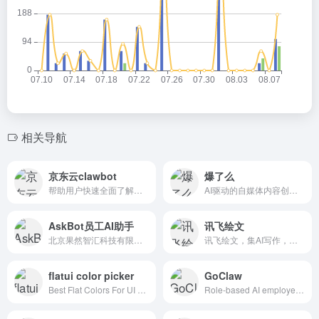
相关导航
京东云clawbot
爆了么
帮助用户快速全面了解京东云的产品，提供快速上手文档及视频讲解，OpenAPI &amp;amp; SDK使京东云的用户更加灵活地控制自己的云上资源，无需复杂编程就可以访问京东云提供的各种服务。
AI驱动的自媒体内容创作平台，提供每日爆款、智能创作、文章库、提示词库等功能
AskBot员工AI助手
讯飞绘文
北京果然智汇科技有限公司，专注为各行业企业员工提供智能化支持解决方案，是该领域的开拓者和领导者，助力零售，餐饮，制造业，医疗，政务等行业数智化转型。
讯飞绘文，集AI写作，选题，配图，排版，润色，发布等功能为一体的智能创作平台。通用稿件30分钟生成，深度稿件效率翻番。应用于企业公众号，头条，新闻、等场景。释放创意，让内容创作更轻松！
flatui color picker
GoClaw
Best Flat Colors For UI Design
Role-based AI employee platform: choose a role, connect channels, set rules, and go live fast. Reviewable outputs with unified governance and audit. M