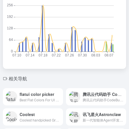
相关导航
flatui color picker
腾讯云代码助手 CodeBuddy
Best Flat Colors For UI Design
腾讯云代码助手CodeBuddy，是一款辅助编码工具，基于混元代码大模型，提供技术对话、代码补全、代码诊断和优化等能力。为你生成优质代码，帮你解决技术难题，提升编码效率。
Coolest
讯飞星火Astronclaw
Coolest handpicked Gradient Hues for your next super ⚡ amazing stuff
新一代智能体Agent开发平台，支持通过提示词Prompt、工作流Workflow灵活创建专业智能体。平台已整合丰富的模型、插件、MCP Server，支持一站式效果测评，助力开发者快速搭建生产级智能体。创建后可发布到讯飞星火App、微信公众号，或发布成API、MCP Server。