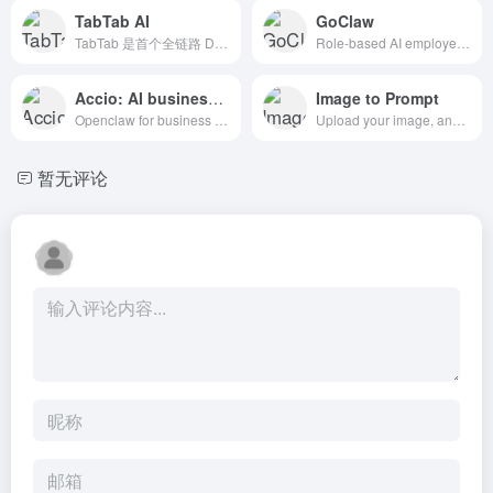
TabTab AI
GoClaw
TabTab 是首个全链路 Data Agent，让数据收集、处理到深度分析一步到位。TabTab 能模拟人类思维，通过多轮思考与工具调用，以 AI Coding 方式呈现精美的可视化成果。
Role-based AI employee platform: choose a role, connect channels, set rules, and go live fast. Reviewable outputs with unified governance and audit. M
Accio: AI business agent
Image to Prompt
Openclaw for business with security: Accio work turns your ideas into profits effortlessly - automates design, trend analysis, sourcing, store operati
Upload your image, and it will be convert image to prompt in just seconds.
暂无评论