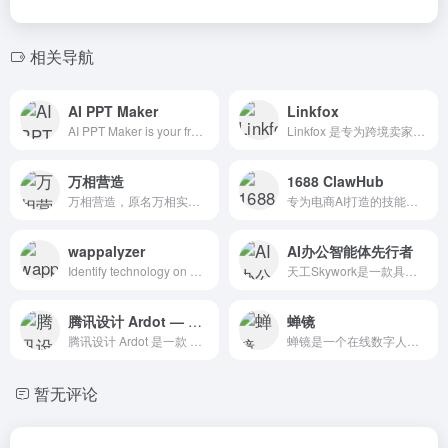
相关导航
AI PPT Maker
Linkfox
AI PPT Maker is your free online AI PowerPoint generator. With AI PPT Maker, you can instantly create professional, high-quality slides without design
Linkfox 是专为跨境卖家打造的 AI 运营助手，提供 AI 选品洞察、5 分钟生成高转化 Listing（文案+AI作图）、竞品深度分析与广告智能优化。成本降低 50%，7×24h 自动运营，从 0 到 1 覆盖跨境运营全链路。立即免费试用！
万相营造
1688 ClawHub
万相营造，原名万相实验室，是阿里妈妈旗下专注商业经营领域的AI创意生产工具，基于生成式AI智能技术进行创新孵化的实验专项，致力于围绕商业经营探索新应用、新能力、新工具，为商业经营提供更智能、更高效、更降本、更具创造性的服务。提供智慧营销、增强分析，创意生产等系列能力建设。“万相融绘”是AI智能创意生
专为电商AI打造的技能生态平台与开发者社区
wappalyzer
AI办公智能体先行者
Identify technology on websites
天工Skywork是一款具备超强DeepResearch能力的全新AI Office智能体，通过3个专家agent和1个通用agent，让AI深度研究，一键生成AI文档、AI PPT、AI表格，高效应对各类办公、学习场景；也支持网页html、图像、视频、有声书、绘本等多种形式的创意内容创作，激发无限
腾讯设计 Ardot — AI 驱动的智能设计工具
蝉镜
腾讯设计 Ardot 是一款 AI 驱动的智能设计工具。支持文生 UI、图片转设计稿、矢量编辑、动态布局系统、设计系统管理，以及从设计到开发的完整交付流程。免费使用，支持 macOS 客户端和网页端。
蝉镜是一个在线数字人视频创作平台，它利用AI简化视频创作的过程，提供AI数字人播报、AI数字人短视频制作、AI数字人分身定制等服务，100+精品数字人形象库任您选择。
暂无评论