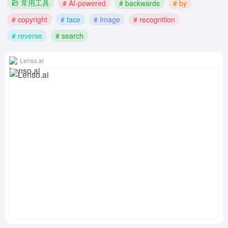
常用工具
# AI-powered
# backwards
# by
# copyright
# face
# Image
# recognition
# reverse
# search
Lenso.ai