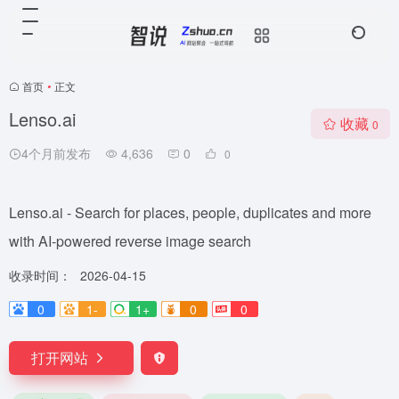
首页
•
正文
Lenso.ai
收藏
0
4个月前发布
4,636
0
0
Lenso.ai - Search for places, people, duplicates and more
with AI-powered reverse image search
收录时间：
2026-04-15
0
1-
1+
0
0
打开网站