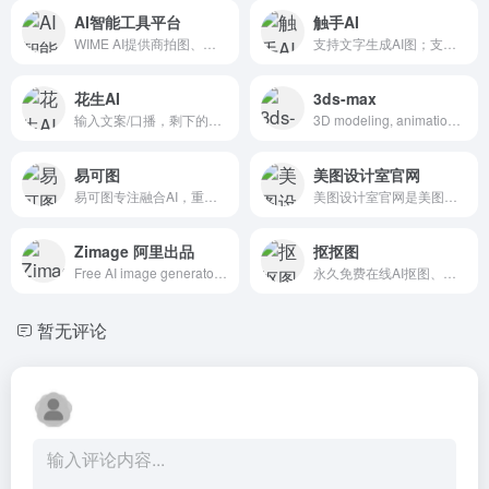
AI智能工具平台
触手AI
WIME AI提供商拍图、商品主图、商品详情页、模特换装、招聘海报、活动海报、智能抠图、AI写作等一站式电商 AI 设计工具，助力电商、营销场景高效创作，免费体验智能设计新方式！
支持文字生成AI图；支持图生图；可controlnet条件生图，上传特征参考图和特征，依照特征进行创作；支持inpainting的神奇涂抹，可局部修改，支持自训练AI绘画模型；支持在基础风格模型上，使用叠加AI绘图模型；支持在模型广场收藏各类画风、IP、场景、人物、设计类模型。
花生AI
3ds-max
输入文案/口播，剩下的交给花生。自动找素材、剪素材，还能做视频播客，超好用的AI剪辑工具解放每一个创作者。
3D modeling, animation, and rendering software
易可图
美图设计室官网
易可图专注融合AI，重塑电商图片编辑体验。提供商品图AI智能换背景、AI模特试衣、一键抠图、图片批量编辑等功能。更有海量电商模版，快速出图，适用各大电商平台，让商品视觉更出众!
美图设计室官网是美图秀秀官方出品的免费在线设计平台，专注为电商卖家与营销人赋能。平台集成领先AI技术，可一键智能生成商品图海报、完成精准抠图换背景，并提供海量电商模板、跨境主图等资源。无需任何设计技能，3秒即可免费产出高质量营销素材，全面提升您的运营与设计效率，立即点击www.designkit.c
Zimage 阿里出品
抠抠图
Free AI image generator, no login required. First platform offering Z-Image Turbo AIO models and extensive LoRA style library. Supports image-to-imag
永久免费在线AI抠图、免费在线批量抠图，无需专业设计技能，只需轻点鼠标，我们的智能算法即刻为您精准识别图像边缘， 无论是复杂背景还是细腻发丝，都能轻松剥离.
暂无评论