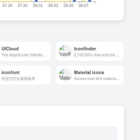
UICloud
Iconfinder
The largest user interface design database in the world.
2,100,000+ free and premium vector icons.
iconfont
Material icons
阿里巴巴矢量图标库
Access over 900 material system icons, available in a variety of sizes and densities, and as a web font.