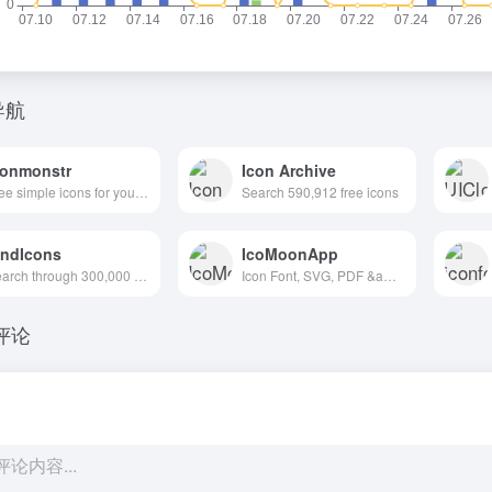
导航
conmonstr
Icon Archive
Free simple icons for your next project
Search 590,912 free icons
indIcons
IcoMoonApp
Search through 300,000 free icons
Icon Font, SVG, PDF &amp; PNG Generator
评论