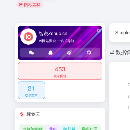
图标素材
Simple 
智说Zshuo.cn
AI网站聚合 一站式导航
数据
453
收录网址
21
收录文章
标签云
龙虾智能体
龙虾
鸭梨AI
魔搭社区