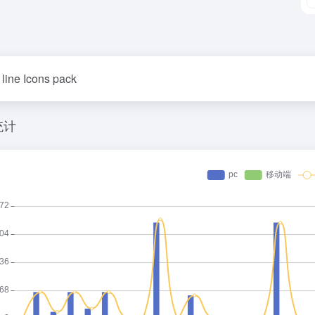
line Icons pack
统计