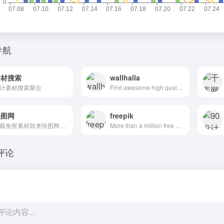
导航
素材搜索
wallhalla
计素材搜索聚合
Find awesome high quality wallpapers for desktop and mobile in one place.
快图网
freepik
下载免抠素材就来快图网，这里为设计师提供png图片,ppt素材,ps素材,站长素材,psd素材,背景素材,水墨素材,边框素材,图标素材,花边素材,空间素材,海报素材,ppt图片素材,微信素材,p图素材,人物素材,相框素材等。下快图素材，成天下设计。
More than a million free vectors, PSD, photos and free icons.
评论