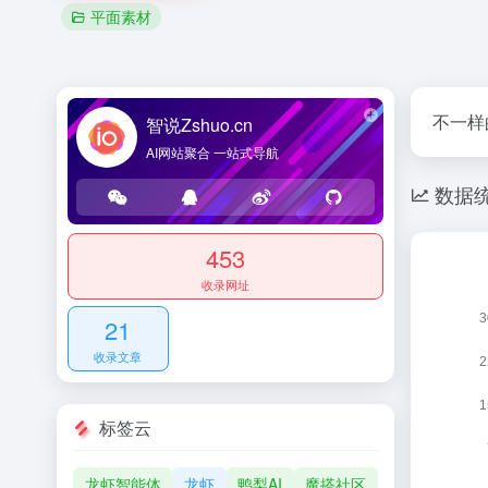
平面素材
不一样
智说Zshuo.cn
AI网站聚合 一站式导航
数据
453
收录网址
21
收录文章
标签云
龙虾智能体
龙虾
鸭梨AI
魔搭社区