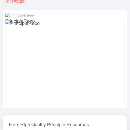
UI资源
PrincipleRepo
Free, High Quality Principle Resources