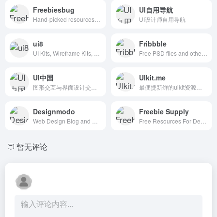
Freebiesbug
UI自用导航
Hand-picked resources for web designer and developers, constantly updated.
UI设计师自用导航
ui8
Fribbble
UI Kits, Wireframe Kits, Templates, Icons and More
Free PSD files and other free design resources by Dribbblers.
UI中国
UIkit.me
图形交互与界面设计交流、作品展示、学习平台。
最便捷新鲜的uikit资源下载网站
Designmodo
Freebie Supply
Web Design Blog and Shop
Free Resources For Designers
暂无评论