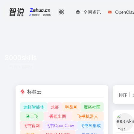
全网资讯
OpenCl
3000skills
共 1 篇网址
标签云
排序
龙虾智能体
龙虾
鸭梨AI
魔搭社区
马上飞
香蕉出图
飞书机器人
飞书官网
飞书OpenClaw
飞书AI集成