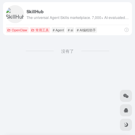
SkillHub
The universal Agent Skills marketplace. 7,000+ AI-evaluated Claude skills and agent skills compatible with Claude Code
OpenClaw
常用工具
# Agent
# ai
# AI编程助手
没有了