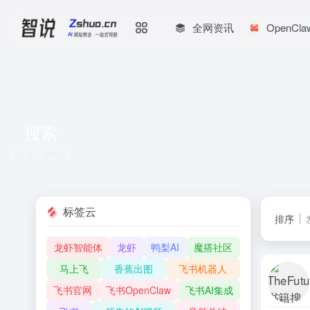
全网资讯
OpenCl
搜索
共 1 篇网址
标签云
排序
龙虾智能体
龙虾
鸭梨AI
魔搭社区
马上飞
香蕉出图
飞书机器人
飞书官网
飞书OpenClaw
飞书AI集成