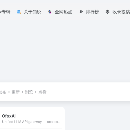
aw专辑
关于知说
全网热点
排行榜
收录投稿
发布
更新
浏览
点赞
OfoxAI
Unified LLM API gateway — access GPT-5.2, Claude Opus 4.5, Gemini 3, DeepSeek V3.2 and 100+ models through one API. OpenAI-compatible, 3-minute setup,