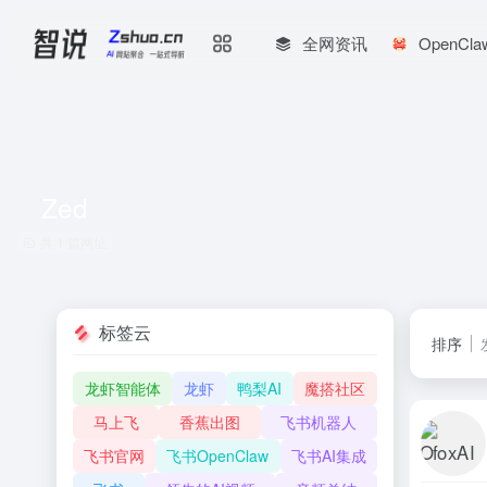
全网资讯
OpenCl
Zed
共 1 篇网址
标签云
排序
龙虾智能体
龙虾
鸭梨AI
魔搭社区
马上飞
香蕉出图
飞书机器人
飞书官网
飞书OpenClaw
飞书AI集成