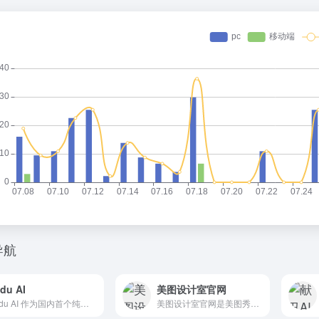
导航
idu AI
美图设计室官网
Vidu AI 作为国内首个纯自研的AI视频生成模型，专注于将文字和图像转化为高质量的动态视频的同时，保持主体一致性。需3步即可生成创意视频，带您开启人工智能视频创作之旅。
美图设计室官网是美图秀秀官方出品的免费在线设计平台，专注为电商卖家与营销人赋能。平台集成领先AI技术，可一键智能生成商品图海报、完成精准抠图换背景，并提供海量电商模板、跨境主图等资源。无需任何设计技能，3秒即可免费产出高质量营销素材，全面提升您的运营与设计效率，立即点击www.designkit.c