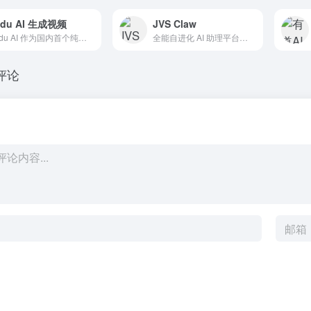
idu AI 生成视频
JVS Claw
Vidu AI 作为国内首个纯自研的AI视频生成模型，专注于将文字和图像转化为高质量的动态视频的同时，保持主体一致性。需3步即可生成创意视频，带您开启人工智能视频创作之旅。
全能自进化 AI 助理平台，内置成长型 Skill 体系与多 Agents 协同群聊能力，AI 可自主学习并协作处理复杂任务。平台提供云端与本地灵活部署，实现三端互通；任务执行全透明，随时可人工接管。通过自然语言调用海量技能，为您全面驱动工作流自动化。
评论