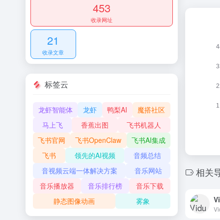
453
收录网址
21
收录文章
标签云
龙虾智能体
龙虾
鸭梨AI
魔搭社区
马上飞
香蕉出图
飞书机器人
飞书官网
飞书OpenClaw
飞书AI集成
飞书
领先的AI视频
音频总结
相关
音视频云端一体解决方案
音乐网站
音乐播放器
音乐排行榜
音乐下载
V
静态图像动画
雾象