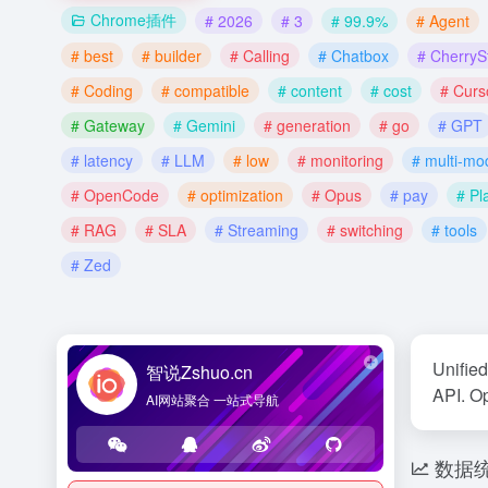
Chrome插件
# 2026
# 3
# 99.9%
# Agent
# best
# builder
# Calling
# Chatbox
# CherryS
# Coding
# compatible
# content
# cost
# Curs
# Gateway
# Gemini
# generation
# go
# GPT
# latency
# LLM
# low
# monitoring
# multi-mo
# OpenCode
# optimization
# Opus
# pay
# Pl
# RAG
# SLA
# Streaming
# switching
# tools
# Zed
Unifie
智说Zshuo.cn
API. O
AI网站聚合 一站式导航
数据