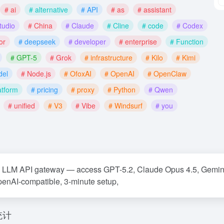
# ai
# alternative
# API
# as
# assistant
tudio
# China
# Claude
# Cline
# code
# Codex
or
# deepseek
# developer
# enterprise
# Function
# GPT-5
# Grok
# infrastructure
# Kilo
# Kimi
del
# Node.js
# OfoxAI
# OpenAI
# OpenClaw
atform
# pricing
# proxy
# Python
# Qwen
# unified
# V3
# Vibe
# Windsurf
# you
d LLM API gateway — access GPT-5.2, Claude Opus 4.5, Gemin
penAI-compatible, 3-minute setup,
统计