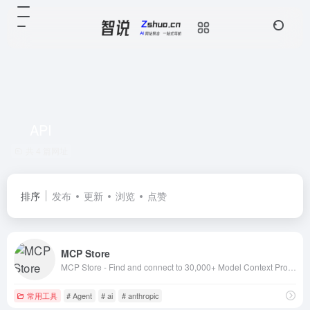
API
共 4 篇网址
排序
发布
更新
浏览
点赞
MCP Store
MCP Store - Find and connect to 30,000+ Model Context Protocol servers. Easily add AI servers to Claude, Cursor and other LLM clients with just two cl
常用工具
# Agent
# ai
# anthropic