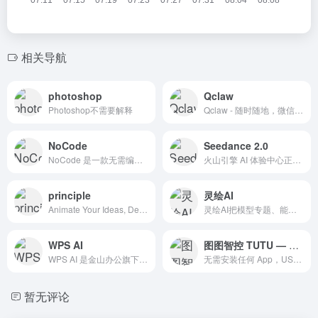
相关导航
photoshop
Qclaw
Photoshop不需要解释
Qclaw - 随时随地，微信一下，Qclaw帮你高效干活
NoCode
Seedance 2.0
NoCode 是一款无需编程背景和经验，通过自然语言和对话形式，即可快速生成应用的平台。可帮助不同角色以&#039;零代码&#039;的方式创建个人提效工具、产品原型、可交互页面等，降低开发门槛，实现创意释放。
火山引擎 AI 体验中心正式开放 Seedance 2.0 视频生成模型与 Seedream 5.0 视觉大模型在线体验！实现电影级声画同步视频、超高清 AI 绘图。立即加入，免费领取 50 万 Tokens 权益，抢先体验豆包大模型2.0。
principle
灵绘AI
Animate Your Ideas, Design Better Apps
灵绘AI把模型专题、能力页、教程页、案例页和创作工作流整合到同一平台，让创作者从搜索理解到实际生成更快完成闭环。
WPS AI
图图智控 TUTU — 你的 AI 手机领航员
WPS AI 是金山办公旗下具备大语言模型能力的人工智能应用，提供智能文档写作、长文阅读处理与人机交互等能力，与 WPS办公结合有自动生成 PPT、表格分析处理、文章改写续写、翻译等功能，助力智能办公，提升用户体验。
无需安装任何 App，USB 即插即用。让 AI 像人一样操控你的 Android 手机 — 截图、点击、滑动、输入，完全不影响日常使用。
暂无评论