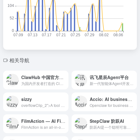
相关导航
ClawHub 中国官方镜像站
讯飞星辰Agent平台
为国内开发者打造的 ClawHub 高速镜像服务。全量、实时同步 OpenClaw 官方技能包（Skills）与节点库，提供稳定、低延迟的拉取体验，彻底解决网络连通痛点，助力 AI 智能体高效开发。
新一代智能体Agent开发平台，支持通过提示词Prompt、工作流Workflow灵活创建专业智能体。引入AstronClaw云端部署能力，支持深度定制个人AI助手，集成高效Skills实现多渠道信息交互，平台已整合丰富的模型、插件、MCP Server，支持一站式效果测评，助力开发者快速搭建生产级
sizzy
Accio: AI business agent
overflowClip_2">A tool for developing responsive websites crazy-fast
Openclaw for business with security: Accio work turns your ideas into profits effortlessly - automates design, trend analysis, sourcing, store operati
FilmAction — AI Film Studio
StepClaw 阶跃AI
FilmAction is an all-in-one AI platform to create scripts, storyboards, visuals, voice, music, and full films in seconds.
阶跃AI是一个聪明可靠的个人效率助手，可以帮你获取知识、查询信息、学习语言、创意写作、编写代码，在工作、学习、生活等各种场景下帮你解决问题。带你发现和理解世界~