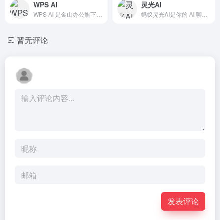
WPS AI
灵光AI
WPS AI 是金山办公旗下具备大语言模型能力的人工智能应用，提供智能文档写作、长文阅读处理与人机交互等能力，与 WPS办公结合有自动生成 PPT、表格分析处理、文章改写续写、翻译等功能，助力智能办公，提升用户体验。
蚂蚁灵光AI是你的 AI 聊天智能对话问答办公助手，写作文案画图翻译编程全能工具。让复杂，变简单。灵光为你答疑解惑，提供灵感，辅助创作，也可以和你畅聊任何你感兴趣的话题。蚂蚁灵光官网网页版入口。
暂无评论
发表评论