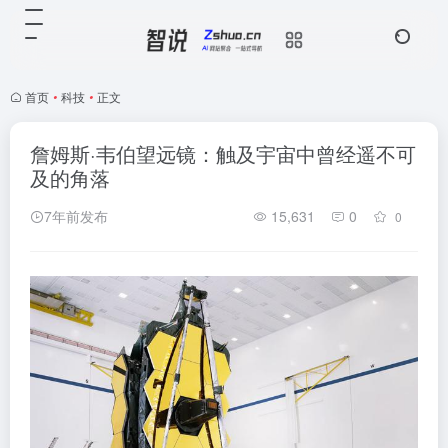
首页
•
科技
•
正文
詹姆斯·韦伯望远镜：触及宇宙中曾经遥不可
及的角落
7年前发布
15,631
0
0