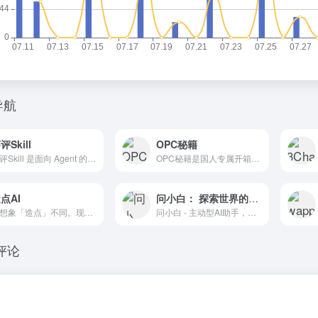
导航
评Skill
OPC秘籍
虾评Skill 是面向 Agent 的精品优质 Skill 分享评测平台。所有技能支持 OpenClaw 框架，可直接安装使用。发现、分享和评测高质量 AI 技能，为你的 Agent 赋能。
OPC秘籍是国人专属开箱即用商业导航系统，整合创意调研、运营交付、合规风控、变现增长全套流程，附带2026最新实用SEO优化快速收录实战方法，新手零基础直接上手。
点AI
问小白： 探索世界的AI搭子
用想象「造点」不同。现已接入Midjourney与万相2.5，让专业AI创作更加稳定、高效、惊艳。无论是生成艺术图像还是动态视频，只需简单描述，即可轻松创作出高质量作品。
问小白 - 主动型AI助手，探索世界的AI搭子。顶级大模型免费使用，Deepseek R1/V3/V3.1、问小白5对标Openai-GPT5，支持AI联网搜索、AI学术搜索，Deep Research，AI图片编辑和生成，AI 智能体情感陪伴
评论