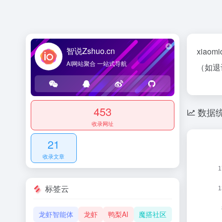
智说Zshuo.cn
xiao
AI网站聚合 一站式导航
（如退
453
数据
收录网址
21
收录文章
标签云
龙虾智能体
龙虾
鸭梨AI
魔搭社区