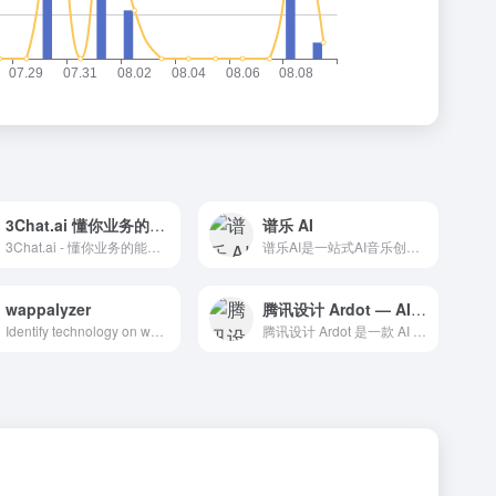
3Chat.ai 懂你业务的能动性 AI 客服智能体
谱乐 AI
3Chat.ai - 懂你业务的能动性 AI 客服智能体，为中国卖家提供专业的 AI 客服解决方案
谱乐AI是一站式AI音乐创作平台，集AI音乐生成、混音、母带处理、人声克隆与替换以及音乐发行于一体，让人人都可以创作，人人都可以发行。
wappalyzer
腾讯设计 Ardot — AI 驱动的智能设计工具
Identify technology on websites
腾讯设计 Ardot 是一款 AI 驱动的智能设计工具。支持文生 UI、图片转设计稿、矢量编辑、动态布局系统、设计系统管理，以及从设计到开发的完整交付流程。免费使用，支持 macOS 客户端和网页端。