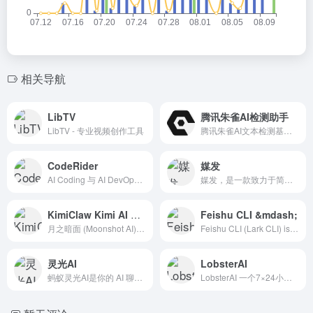
相关导航
LibTV
腾讯朱雀AI检测助手
LibTV - 专业视频创作工具
腾讯朱雀AI文本检测基于多种先进的人工智能模型，构造数百万级别的数据进行训练，能够识别出人类和AI的书写模式。该系统不仅具备优秀的英文检测能力，在处理中文数据方面表现尤为出色。
CodeRider
媒发
AI Coding 与 AI DevOps 双轮联动构建软件研发全周期智能平台,私有化 + 混合云部署架构实现企业最优研发效能与最佳安全保障
媒发，是一款致力于简单高效的内容分发工具，将内容发布到各个媒体平台，只需 1 分钟，天然支持多账号管理
KimiClaw Kimi AI 官网
Feishu CLI &mdash;
月之暗面 (Moonshot AI) 旗下 Kimi K2.5 模型发布！引领开源视觉编程，同步开启 Agent 集群预览版。从像素级网页复刻到专家级办公交付，助你高效搞定复杂任务。立即访问 Kimi 官网体验。
Feishu CLI (Lark CLI) is the official open-source command-line tool from Lark Open Platform. 200+ commands across 11 business domains with 19 AI Agent
灵光AI
LobsterAI
蚂蚁灵光AI是你的 AI 聊天智能对话问答办公助手，写作文案画图翻译编程全能工具。让复杂，变简单。灵光为你答疑解惑，提供灵感，辅助创作，也可以和你畅聊任何你感兴趣的话题。蚂蚁灵光官网网页版入口。
LobsterAI 一个7×24小时帮你干活的全场景个人助理 Agent。