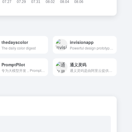
thedayscolor
invisionapp
The daily color digest
Powerful design prototyping tools
PromptPilot
通义灵码
专为大模型开发，PromptPilot为你提供更精准，专业，可持续迭代提示词！ PromptPilot 是一款面向大模型应用的全链路优化平台，覆盖大模型开发从构想、开发部署到迭代优化的全过程。
通义灵码是由阿里云提供的智能编码辅助工具，提供代码智能生成、智能问答、多文件修改、编程智能体等能力，为开发者带来智能化研发体验，引领 AI 原生研发新范式。