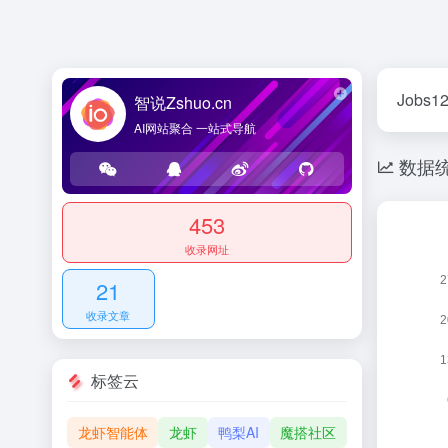
Job
智说Zshuo.cn
AI网站聚合 一站式导航
数据
453
收录网址
21
收录文章
标签云
龙虾智能体
龙虾
鸭梨AI
魔搭社区