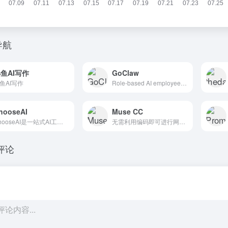
导航
鱼AI写作
GoClaw
鱼AI写作
Role-based AI employee platform: choose a role, connect channels, set rules, and go live fast. Reviewable outputs with unified governance and audit. M
hooseAI
Muse CC
ChooseAI是一站式AI工具导航平台，精选收录国内外千余款优质AI应用与资源，涵盖AI写作、AI绘画、AI办公、AI聊天、AI视频、AI开发、AI变现等热门领域。为自媒体博主、设计师、程序员、运营、客服、学生等用户群体提供最新、最全的AI工具资讯和智能推荐服务，助您高效工作，提升生产力。选择AI
无需利用编码即可进行网站设计。
评论