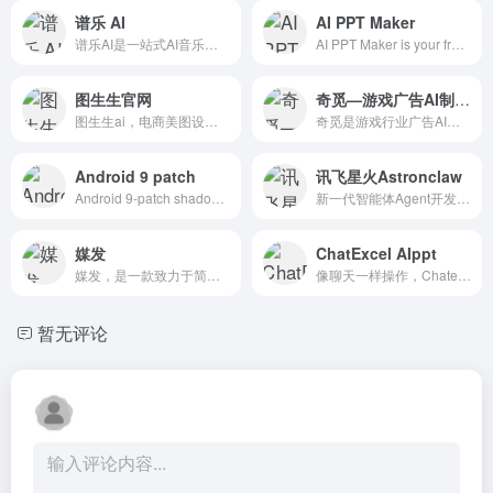
谱乐 AI
AI PPT Maker
谱乐AI是一站式AI音乐创作平台，集AI音乐生成、混音、母带处理、人声克隆与替换以及音乐发行于一体，让人人都可以创作，人人都可以发行。
AI PPT Maker is your free online AI PowerPoint generator. With AI PPT Maker, you can instantly create professional, high-quality slides without design
图生生官网
奇觅—游戏广告AI制作平台
图生生ai，电商美图设计工具，图生生官方正版下载。ai换商品、ai换模特、ai换背景，ai做海报，商品背景模仿实现创意裂变，ai图生视频秒变商品展示视频，还有ai批量抠图去背景、批量清晰放大、商品一键换色、画面智能扩充等ai修图工具。致力于解决传统商拍成本高、耗时长等电商痛点问题，助力千万中小商家降
奇觅是游戏行业广告AI制作与投放一体化平台，从素材制作到广告投放全链路在线服务，奇觅已支持巨量引擎，腾讯广告，华为广告，VIVO广告，OPPO广告等媒体的批量广告投放，通过投放数据持续优化素材创意的迭代
Android 9 patch
讯飞星火Astronclaw
Android 9-patch shadow generator fully customizable shadows
新一代智能体Agent开发平台，支持通过提示词Prompt、工作流Workflow灵活创建专业智能体。平台已整合丰富的模型、插件、MCP Server，支持一站式效果测评，助力开发者快速搭建生产级智能体。创建后可发布到讯飞星火App、微信公众号，或发布成API、MCP Server。
媒发
ChatExcel AIppt
媒发，是一款致力于简单高效的内容分发工具，将内容发布到各个媒体平台，只需 1 分钟，天然支持多账号管理
像聊天一样操作，Chatexcel会自动通过AI完成图表处理和分析，改变与表格数据的交互方式。从繁琐的公式与运算中解放出来，无需编写复杂的公式和代码，可专注于文件数据和分析本身。元空AI Claw 上线，速来免费体验！
暂无评论