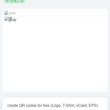
在线工具
goqr
create QR codes for free (Logo, T-Shirt, vCard, EPS)