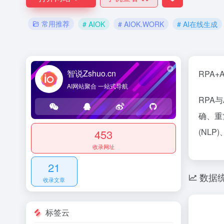
常用推荐
# AIOK
# AIOK.WORK
# AI在线生成
智说Zshuo.cn
RPA
AI网站聚合 一站式导航
RPA
确、重
(NL
453
收录网址
21
数据
收录文章
标签云