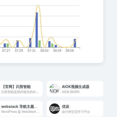
【官网】闪剪智能
AIOK视频生成器
闪剪智能是国内领先的AI视频工具研发商,全球用户累计达3亿,旗下有闪剪、闪剪智播、Bocalive、团队快剪、飞推、字说等软件,为用户、企业提供简单易用、批量化的AI视频/直播工具及数字人定制服务，轻松搞定IP创业、自媒体、跨境电商、信息流广告、政务、金融、保险等行业客户在主流媒体平台的视频、直播营
AIOK.WORK
webstack 导航主题开源版
优设
WordPress 版 WebStack 导航主题，开源版下载地址。
设计师交流学习平台