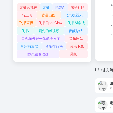
龙虾智能体
龙虾
鸭梨AI
魔搭社区
马上飞
香蕉出图
飞书机器人
飞书官网
飞书OpenClaw
飞书AI集成
飞书
领先的AI视频
音频总结
音视频云端一体解决方案
音乐网站
音乐播放器
音乐排行榜
音乐下载
静态图像动画
雾象
相关
U
定